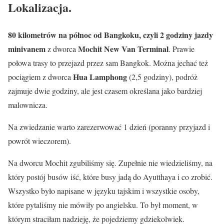
Lokalizacja.
80 kilometrów na północ od Bangkoku,
czyli 2 godziny jazdy
minivanem
Mochit New Van Terminal
z dworca
. Prawie
połowa trasy to przejazd przez sam Bangkok. Można jechać też
Hua Lamphong
pociągiem z dworca
(2,5 godziny), podróż
zajmuje dwie godziny, ale jest czasem określana jako bardziej
malownicza.
Na zwiedzanie warto zarezerwować 1 dzień (poranny przyjazd i
powrót wieczorem).
Na dworcu Mochit zgubiliśmy się. Zupełnie nie wiedzieliśmy, na
który postój busów iść, które busy jadą do Ayutthaya i co zrobić.
Wszystko było napisane w języku tajskim i wszystkie osoby,
które pytaliśmy nie mówiły po angielsku. To był moment, w
którym straciłam nadzieję, że pojedziemy gdziekolwiek.